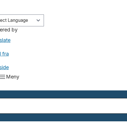
ered by
slate
 fra
side
Meny