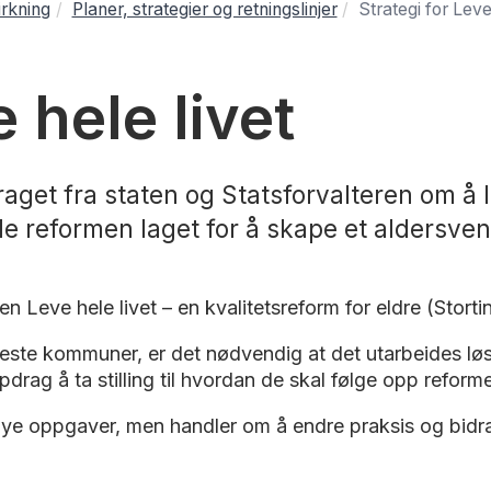
rkning
Planer, strategier og retningslinjer
Strategi for Leve
 hele livet
get fra staten og Statsforvalteren om å l
 reformen laget for å skape et aldersven
n Leve hele livet – en kvalitetsreform for eldre (Stort
 fleste kommuner, er det nødvendig at det utarbeides l
pdrag å ta stilling til hvordan de skal følge opp reform
e oppgaver, men handler om å endre praksis og bidra ti