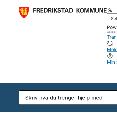
Pow
Tran
Meld
Min 