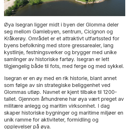
Øya Isegran ligger midt i byen der Glomma deler
seg mellom Gamlebyen, sentrum, Cicignon og
Kråkerøy. Området er et attraktivt utfartssted for
byens befolkning med store gressarealer, lang
kystlinje, festningsverker og brygger med unike
samlinger av historiske fartøy. Isegran er lett
tilgjengelig både til fots, med ferge og med sykkel.
Isegran er en øy med en rik historie, blant annet
som følge av sin strategiske beliggenhet ved
Glommas utløp. Navnet er kjent tilbake til 1200-
tallet. Gjennom århundrene har øya vært preget av
militære anlegg og maritim virksomhet. I dag
skaper historiske bygninger og maritime miljøer en
unik ramme for aktiviteter, formidling og
opplevelser på øya.