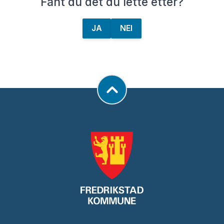
Fant du det du lette etter?
JA
NEI