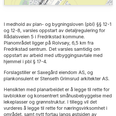
I medhold av plan- og bygningsloven (pbl) §§ 12-1
og 12-8, varsles oppstart av detaljregulering for
Rådalsveien 5 i Fredrikstad kommune.
Planområdet ligger på Rolvsøy, 6,5 km fra
Fredrikstad sentrum. Det varsles samtidig om
oppstart av arbeid med utbyggingsavtale med
hjemmel i pbl § 17-4.
Forslagstiller er Saxegård eiendom AS, og
plankonsulent er Stenseth Grimsrud arkitekter AS.
Hensikten med planarbeidet er å legge til rette for
lavblokker og konsentrert småhusbebyggelse med
lekeplasser og grønnstruktur. I tillegg vil det
vurderes å legge til rette for næringsvirksomhet i
området, samt nytt fortau langs østsiden av