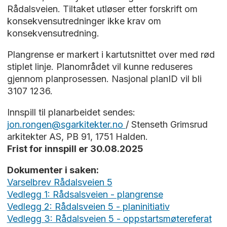
Rådalsveien. Tiltaket utløser etter forskrift om
konsekvensutredninger ikke krav om
konsekvensutredning.
Plangrense er markert i kartutsnittet over med rød
stiplet linje. Planområdet vil kunne reduseres
gjennom planprosessen. Nasjonal planID vil bli
3107 1236.
Innspill til planarbeidet sendes:
jon.rongen@sgarkitekter.no
/ Stenseth Grimsrud
arkitekter AS, PB 91, 1751 Halden.
Frist for innspill er 30.08.2025
Dokumenter i saken:
Varselbrev Rådalsveien 5
Vedlegg 1: Rådsalsveien - plangrense
Vedlegg 2: Rådalsveien 5 - planinitiativ
Vedlegg 3: Rådalsveien 5 - oppstartsmøtereferat