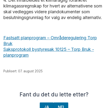
4. Det innarbeides et klimafaglig forankret
klimagassregnskap for hvert av alternativene som
skal vedlegges videre plandokumenter som
beslutningsgrunnlag for valg av endelig alternativ.
Fastsatt planprogram – Områderegulering Torp
Bruk
Saksprotokoll bystyresak 10125 – Torp Bruk -
planprogram
Publisert: 07. august 2025
Fant du det du lette etter?
JA
NEI