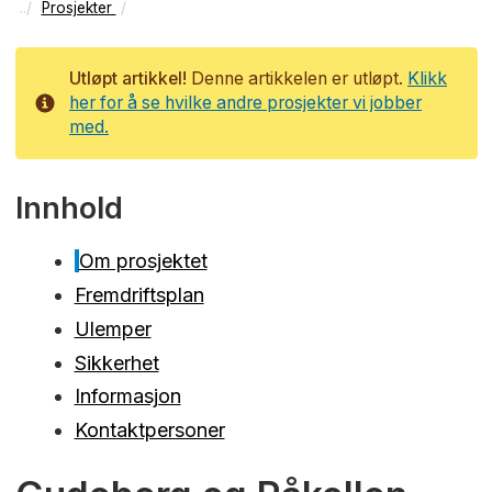
Prosjekter
Utløpt artikkel!
Denne artikkelen er utløpt.
Klikk
her for å se hvilke andre prosjekter vi jobber
Info
med.
Innhold
Om prosjektet
Fremdriftsplan
Ulemper
Sikkerhet
Informasjon
Kontaktpersoner