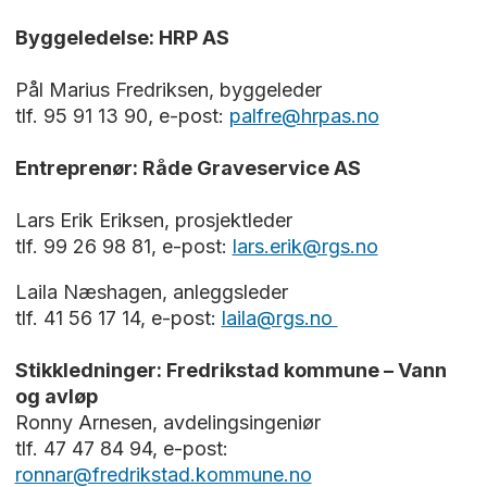
Byggeledelse: HRP AS
Pål Marius Fredriksen, byggeleder
tlf. 95 91 13 90, e-post:
palfre@hrpas.no
Entreprenør: Råde Graveservice AS
Lars Erik Eriksen, prosjektleder
tlf. 99 26 98 81, e-post:
lars.erik@rgs.no
Laila Næshagen, anleggsleder
tlf. 41 56 17 14, e-post:
laila@rgs.no
Stikkledninger: Fredrikstad kommune – Vann
og avløp
Ronny Arnesen, avdelingsingeniør
tlf. 47 47 84 94, e-post:
ronnar@fredrikstad.kommune.no