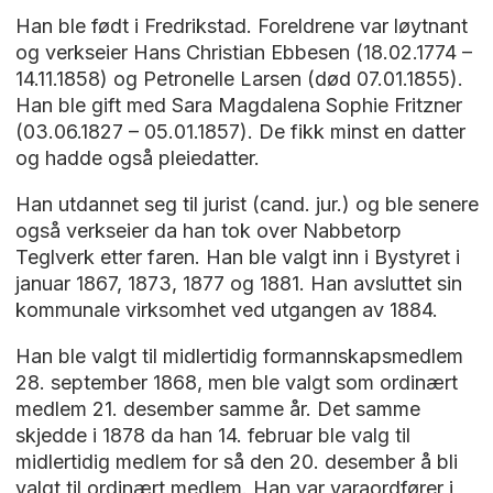
Han ble født i Fredrikstad. Foreldrene var løytnant
og verkseier Hans Christian Ebbesen (18.02.1774 –
14.11.1858) og Petronelle Larsen (død 07.01.1855).
Han ble gift med Sara Magdalena Sophie Fritzner
(03.06.1827 – 05.01.1857). De fikk minst en datter
og hadde også pleiedatter.
Han utdannet seg til jurist (cand. jur.) og ble senere
også verkseier da han tok over Nabbetorp
Teglverk etter faren. Han ble valgt inn i Bystyret i
januar 1867, 1873, 1877 og 1881. Han avsluttet sin
kommunale virksomhet ved utgangen av 1884.
Han ble valgt til midlertidig formannskapsmedlem
28. september 1868, men ble valgt som ordinært
medlem 21. desember samme år. Det samme
skjedde i 1878 da han 14. februar ble valg til
midlertidig medlem for så den 20. desember å bli
valgt til ordinært medlem. Han var varaordfører i