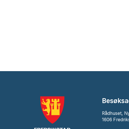
Besøksa
Rådhuset, N
1606 Fredrik