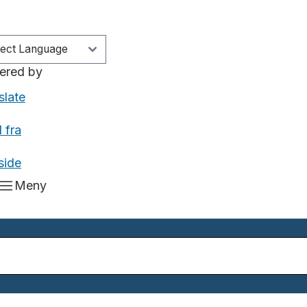
ered by
slate
 fra
side
Meny