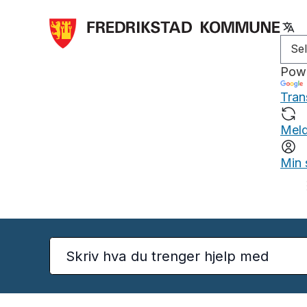
Pow
Tran
Meld
Min 