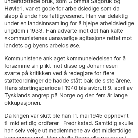
understøttede bruk, som Glomma Sagbruk og
Høvleri, var et gode for arbeidsledige som da
slapp å ende hos fattigvesenet. Han var delaktig
under en landsinnsamling for å hjelpe arbeidsledige
ungdom i 1933. Han advarte mot det han kalte
«kommunistenes uansvarlige agitasjon» rettet mot
landets og byens arbeidsløse.
Kommunistene anklaget kommuneledelsen for å
forsømme sin plikt mot disse og Johannesen
svarte på kritikken ved å redegjøre for flere
støtteordninger de hadde stått bak de siste årene.
Hans stortingsperiode i 1940 ble avbrutt 9. april av
Tysklands angrep på Norge og den fem år lange
okkupasjonen.
Da krigen var slutt ble han 11. mai 1945 oppnevnt
til midlertidig ordfører i Fredrikstad. Samtidig skulle
han selv velge ut medlemmene av det midlertidige
kommunestyret. Han skulle fjerne alle personer i