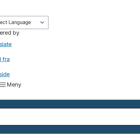
ered by
slate
 fra
side
Meny