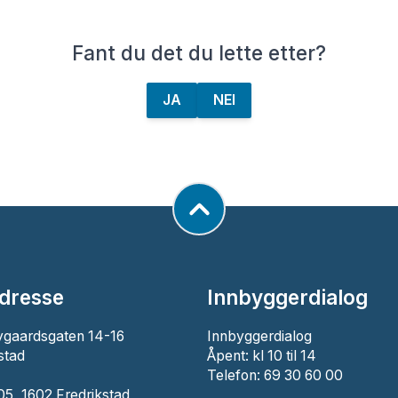
Fant du det du lette etter?
JA
NEI
dresse
Innbyggerdialog
ygaardsgaten 14-16
Innbyggerdialog
stad
Åpent: kl 10 til 14
Telefon: 69 30 60 00
5, 1602 Fredrikstad