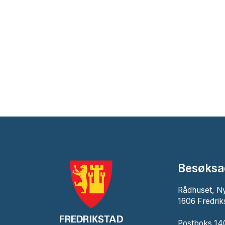
Besøksa
Rådhuset, N
1606 Fredrik
Postboks 140