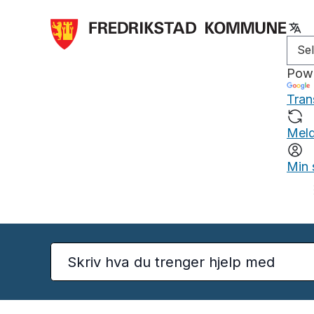
Pow
Tran
Meld
Min 