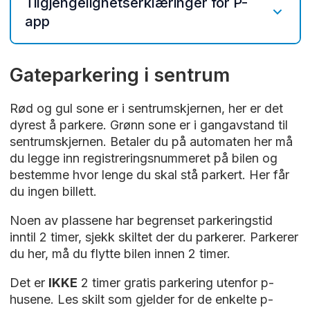
Tilgjengelighetserklæringer for P-
appen. Registrer deg som
app
bruker av
AutoPark
med person-, bil- og
kortinformasjon og startdato for avtalen.
Web:
https://uustatus.no/nb/erklaringer/publi
Gateparkering i sentrum
I appen kan du
sert/579e43aa-751e-4117-8bf6-
6302093467d9
starte, stoppe og forlenge
Rød og gul sone er i sentrumskjernen, her er det
Android:
https://uustatus.no/nb/erklaringer/p
gateparkering
dyrest å parkere. Grønn sone er i gangavstand til
ublisert/3eea344e-e27b-4804-9db0-
sentrumskjernen. Betaler du på automaten her må
registrere deg for automatisk betaling i
6c6019bb4a65
du legge inn registreringsnummeret på bilen og
Apenesfjellet, St.Hansfjellet,
iOS:
https://uustatus.no/nb/erklaringer/publis
bestemme hvor lenge du skal stå parkert. Her får
Cityterminalen og Kirkebrygga p-hus
ert/4b878550-d465-4044-89bb-
du ingen billett.
(AutoPark)
cefafb52df41
kjøpe leieavtaler for parkeringsplasser
Noen av plassene har begrenset parkeringstid
betale for lading av elbil
inntil 2 timer, sjekk skiltet der du parkerer. Parkerer
du her, må du flytte bilen innen 2 timer.
kjøpe bedriftsavtale
registrere plass i sykkelhotell
Det er
IKKE
2 timer gratis parkering utenfor p-
husene. Les skilt som gjelder for de enkelte p-