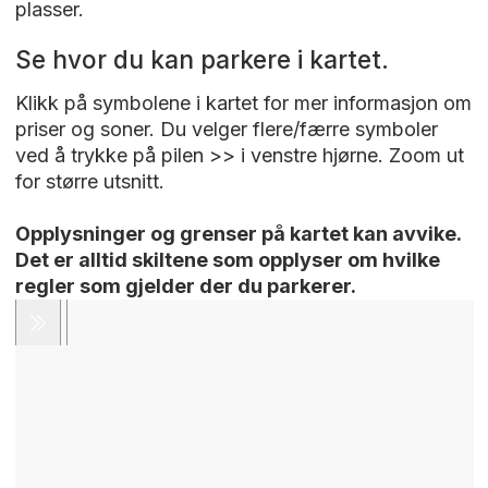
Ønsker du å slette en elbilavtale må du ringe
plasser.
oss. Autoparkavtale kan du selv slette i
appen.
Se hvor du kan parkere i kartet.
St.Hans fjellet P-hus, Cityterminalen,
Klikk på symbolene i kartet for mer informasjon om
Kirkebrygga P-hus og Apenesfjellet P-hus
priser og soner. Du velger flere/færre symboler
har kamerastyrte parkeringssystemer og
ved å trykke på pilen >> i venstre hjørne. Zoom ut
betalingsløsninger. Laster du ned P-appen,
for større utsnitt.
blir betalingen enklere, men du kan fortsatt
bruke automaten hvis du ønsker det.
Opplysninger og grenser på kartet kan avvike.
Det er alltid skiltene som opplyser om hvilke
Bruker du EasyPark-appen, må du betale 15
regler som gjelder der du parkerer.
prosent ekstra for parkeringen.