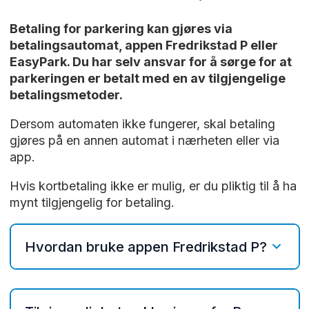
Betaling for parkering kan gjøres via
betalingsautomat, appen Fredrikstad P eller
EasyPark. Du har selv ansvar for å sørge for at
parkeringen er betalt med en av tilgjengelige
betalingsmetoder.
Dersom automaten ikke fungerer, skal betaling
gjøres på en annen automat i nærheten eller via
app.
Hvis kortbetaling ikke er mulig, er du pliktig til å ha
mynt tilgjengelig for betaling.
Hvordan bruke appen Fredrikstad P?
Last ned appen Fredrikstad P på telefonen
for
iPhone
eller
Android
. Følg instruksjonene i