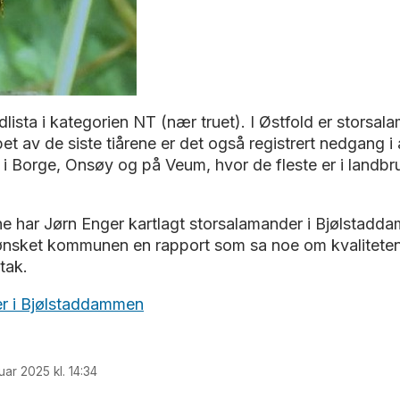
ista i kategorien NT (nær truet). I Østfold er storsal
t av de siste tiårene er det også registrert nedgang i an
r i Borge, Onsøy og på Veum, hvor de fleste er i land
 har Jørn Enger kartlagt storsalamander i Bjølstaddam
sket kommunen en rapport som sa noe om kvaliteten p
tak.
er i Bjølstaddammen
uar 2025 kl. 14:34