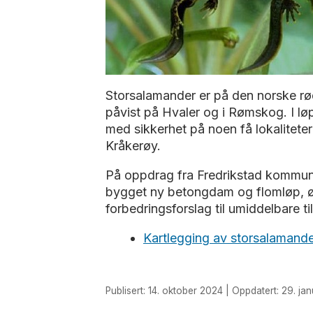
Storsalamander er på den norske rødl
påvist på Hvaler og i Rømskog. I løpe
med sikkerhet på noen få lokalitete
Kråkerøy.
På oppdrag fra Fredrikstad kommune
bygget ny betongdam og flomløp, øn
forbedringsforslag til umiddelbare til
Kartlegging av storsalamand
Publisert: 14. oktober 2024 | Oppdatert: 29. jan