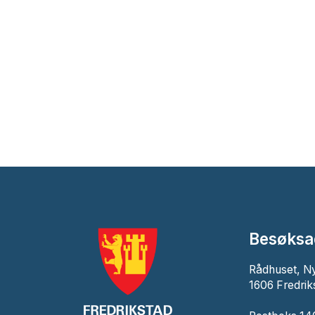
Besøksa
Rådhuset, N
1606 Fredrik