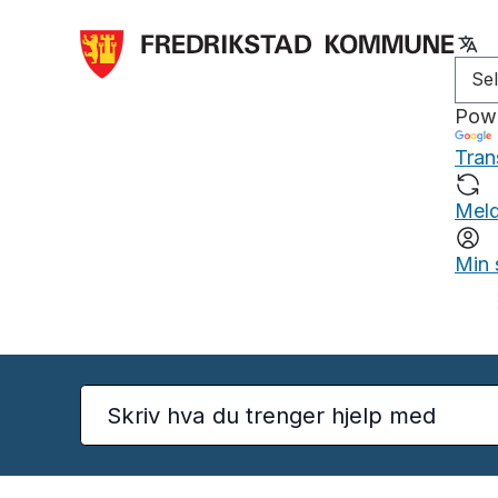
Pow
Tran
Meld
Min 