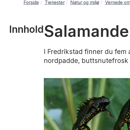
Forside
Tjenester
Natur og miljø
Vernede omr
Salamande
Innhold
I Fredrikstad finner du fem
nordpadde, buttsnutefrosk 