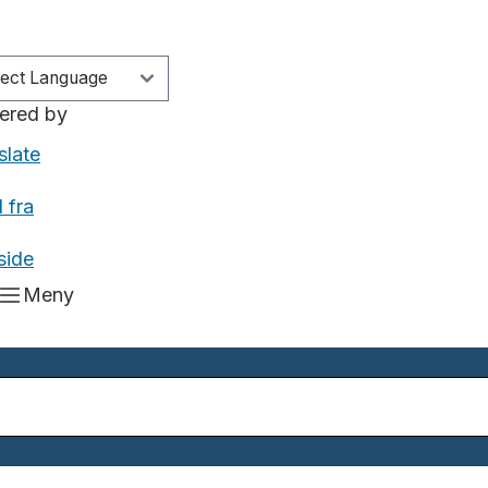
ered by
slate
 fra
side
Meny