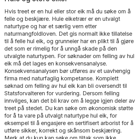
Hvis treet er en hul eller stor eik må du søke om å
felle og beskjære. Hule eiketrær er en utvalgt
naturtype og har et særlig vern etter
naturmangfoldloven. Det gis normalt ikke tillatelse
til å felle hul eik, og grunneier har en plikt til å gjøre
det som er rimelig for å unngå skade på den
utvalgte naturtypen. For søknader om felling av hul
eik må det lages en konsekvensanalyse.
Konsekvensanalysen bør utføres av et uavhengig
firma med naturfaglig kompetanse. Komplett
søknad om felling av hul eik kan bli oversendt til
Statsforvalteren for vurdering. Dersom felling
innvilges, kan det bli krav om å legge igjen deler av
treet på stedet. Du kan søke om økonomisk støtte
for å ta vare på utvalgt naturtype hul eik, for
eksempel til å engasjere en sertifisert arborist for å
utføre sikker, korrekt og skånsom beskjæring.
Merk at du kun kan søke om tiltak som ikke