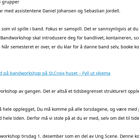
-3 grupper
ar med assistentene Daniel Johansen og Sebastian Jordell.
som vil spille i band. Fokus er samspill. Det er sannsynligvis at du
r. Bandworkshop skal introdusere deg for bandlivet, kontaineren, 
 Når semesteret er over, er du klar for å danne band selv, booke k
på bandworkshop på St.Croix-huset – Fyll ut skjema
rkshop av gangen. Det er altså et tidsbegrenset strukturert opple
 på hele opplegget, Du må komme på alle torsdagene, og være med 
le tiden. Derfor må vi stole på at du er med, selv om det til tide
ndworkshop tirsdag 1. desember som en del av Ung Scene. Denne ko