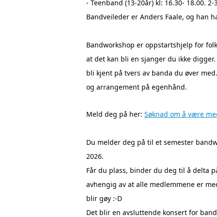
- Teenband (13-20år) kl: 16.30- 18.00. 2
Bandveileder er Anders Faale, og han h
Bandworkshop er oppstartshjelp for folk 
at det kan bli en sjanger du ikke digge
bli kjent på tvers av banda du øver med.
og arrangement på egenhånd.
Meld deg på her:
Søknad om å være med 
Du melder deg på til et semester bandwo
2026.
Får du plass, binder du deg til å delta
avhengig av at alle medlemmene er med he
blir gøy :-D
Det blir en avsluttende konsert for ba