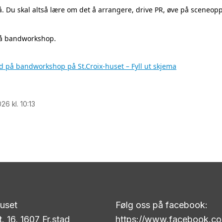
 Du skal altså lære om det å arrangere, drive PR, øve på sceneopp
på bandworkshop.
på bandworkshop på St.Croix-huset – Fyll ut skjema
26 kl. 10:13
huset
Følg oss på facebook:
t. 16, 1607 Fr.stad
https://www.facebook.co