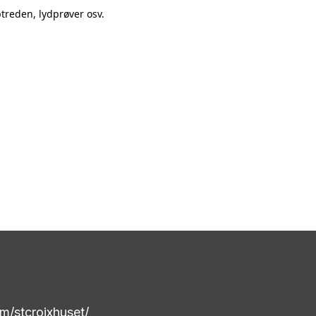
treden, lydprøver osv.
m/stcroixhuset/