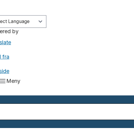
ered by
slate
 fra
side
Meny