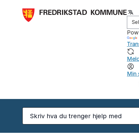
Pow
Tran
Meld
Min 