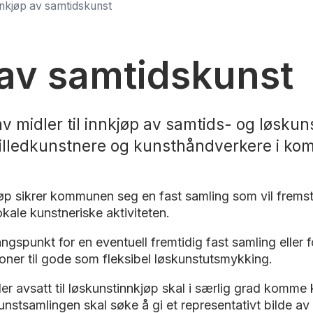
nkjøp av samtidskunst
 av samtidskunst
av midler til innkjøp av samtids- og løskun
billedkunstnere og kunsthåndverkere i k
øp sikrer kommunen seg en fast samling som vil fremst
okale kunstneriske aktiviteten.
ngspunkt for en eventuell fremtidig fast samling ell
joner til gode som fleksibel løskunstutsmykking.
idler avsatt til løskunstinnkjøp skal i særlig grad k
Kunstsamlingen skal søke å gi et representativt bilde a