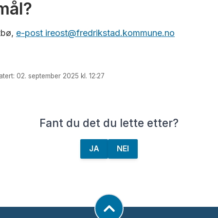
mål?
tbø,
e-post ireost@fredrikstad.kommune.no
atert: 02. september 2025 kl. 12:27
Fant du det du lette etter?
JA
NEI