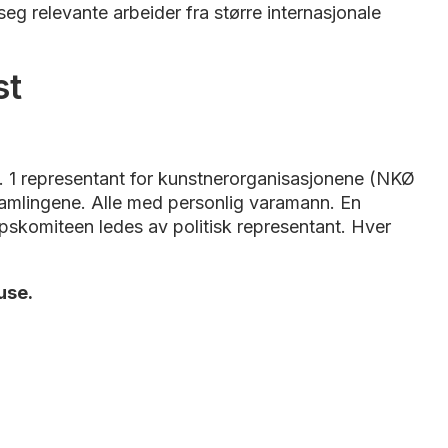
eg relevante arbeider fra større internasjonale
st
. 1 representant for kunstnerorganisasjonene (NKØ
tsamlingene. Alle med personlig varamann. En
pskomiteen ledes av politisk representant. Hver
ause.