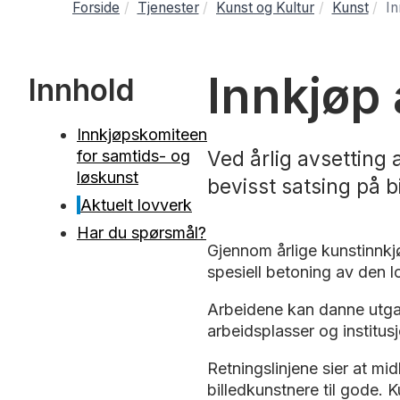
Forside
Tjenester
Kunst og Kultur
Kunst
In
Innkjøp
Innhold
Innkjøpskomiteen
for samtids- og
Ved årlig avsetting 
løskunst
bevisst satsing på 
Aktuelt lovverk
Har du spørsmål?
Gjennom årlige kunstinnkj
spesiell betoning av den l
Arbeidene kan danne utga
arbeidsplasser og institus
Retningslinjene sier at m
billedkunstnere til gode. 