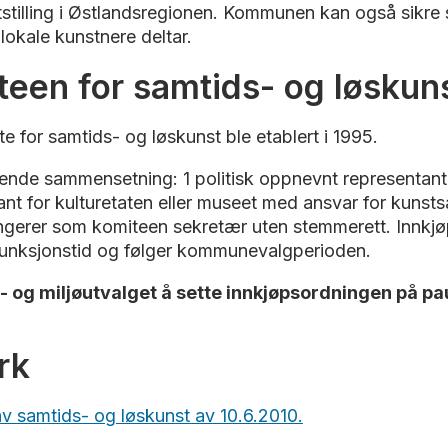
tstilling i Østlandsregionen. Kommunen kan også sikre s
 lokale kunstnere deltar.
teen for samtids- og løskun
for samtids- og løskunst ble etablert i 1995.
ende sammensetning: 1 politisk oppnevnt representant
tant for kulturetaten eller museet med ansvar for kuns
ungerer som komiteen sekretær uten stemmerett. Innkjø
funksjonstid og følger kommunevalgperioden.
- og miljøutvalget å sette innkjøpsordningen på p
erk
 av samtids- og løskunst av 10.6.2010.