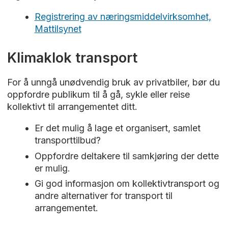
kultur- og idrettsarrangementer. Ofte brukes
Registrering av næringsmiddelvirksomhet,
dette kriteriesettet på arrangementer som
Mattilsynet
holdes utendørs. Typiske eksempler er
festivaler, idrettskonkurranser og midlertidige
Klimaklok transport
markeder.
For å unngå unødvendig bruk av privatbiler, bør du
Kriteriesettet «grønne arrangement» kan
oppfordre publikum til å gå, sykle eller reise
brukes både på faste arrangement som
kollektivt til arrangementet ditt.
avholdes regelmessig på samme lokasjon
(treårig sertifikat) eller på enkeltstående
Er det mulig å lage et organisert, samlet
arrangementer (ettårig sertifikat).
transporttilbud?
Mer informasjon om kravene finner du på
Oppfordre deltakere til samkjøring der dette
www.miljofyrtarn.no/sok-
er mulig.
sertifiseringskriterier/#avansert_sok_kriterier
Gi god informasjon om kollektivtransport og
andre alternativer for transport til
arrangementet.