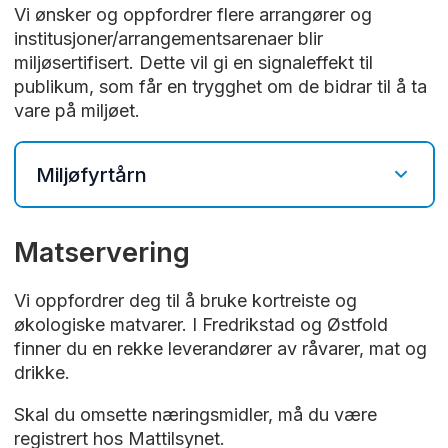
Vi ønsker og oppfordrer flere arrangører og
institusjoner/arrangementsarenaer blir
miljøsertifisert. Dette vil gi en signaleffekt til
publikum, som får en trygghet om de bidrar til å ta
vare på miljøet.
Miljøfyrtårn
Miljøfyrtårn tilbyr sertifisering av hele
Matservering
virksomheten, både drift og arrangement.
Dette er en nasjonal sertifiseringsordning, et
Vi oppfordrer deg til å bruke kortreiste og
enkelt program for miljøledelse og
økologiske matvarer. I Fredrikstad og Østfold
miljøoppfølging.
finner du en rekke leverandører av råvarer, mat og
drikke.
Bransjekrav for grønne arrangement omfatter
arbeidsmiljø, innkjøp og materialbruk, avfall,
Skal du omsette næringsmidler, må du være
transport, energi, utslipp og estetikk.
registrert hos Mattilsynet.
Målgruppen for grønne arrangement er større