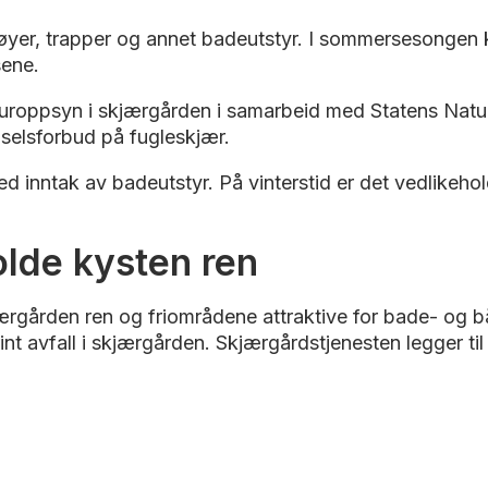
 bøyer, trapper og annet badeutstyr. I sommersesongen 
sene.
turoppsyn i skjærgården i samarbeid med Statens Natu
dselsforbud på fugleskjær.
d inntak av badeutstyr. På vinterstid er det vedlikehol
holde kysten ren
rgården ren og friområdene attraktive for bade- og bå
t avfall i skjærgården. Skjærgårdstjenesten legger til 
.