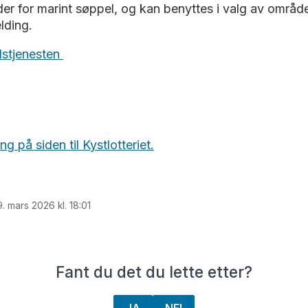
r for marint søppel, og kan benyttes i valg av område f
lding.
dstjenesten
 på siden til Kystlotteriet.
9. mars 2026 kl. 18:01
Fant du det du lette etter?