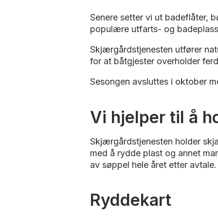
Senere setter vi ut badeflåter,
populære utfarts- og badeplas
Skjærgårdstjenesten utfører na
for at båtgjester overholder fer
Sesongen avsluttes i oktober me
Vi hjelper til å 
Skjærgårdstjenesten holder skjæ
med å rydde plast og annet marin
av søppel hele året etter avtale
Ryddekart