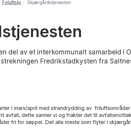
Friluftsliv
Skjærgårdstjenesten
stjenesten
en del av et interkommunalt samarbeid i O
r strekningen Fredrikstadkysten fra Saltne
ter i mars/april med strandrydding av friluftsområder o
 avfall, dette samler vi og frakter det til avfallsmottak
råder fri for søppel. Det alle meste som flyter i skjærgå