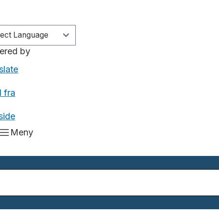
ered by
slate
 fra
side
Meny