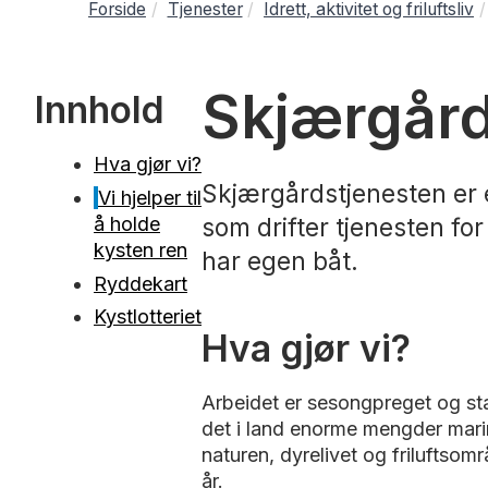
Forside
Tjenester
Idrett, aktivitet og friluftsliv
Skjærgård
Innhold
Hva gjør vi?
Skjærgårdstjenesten er 
Vi hjelper til
å holde
som drifter tjenesten fo
kysten ren
har egen båt.
Ryddekart
Kystlotteriet
Hva gjør vi?
Arbeidet er sesongpreget og star
det i land enorme mengder marint
naturen, dyrelivet og friluftsom
år.