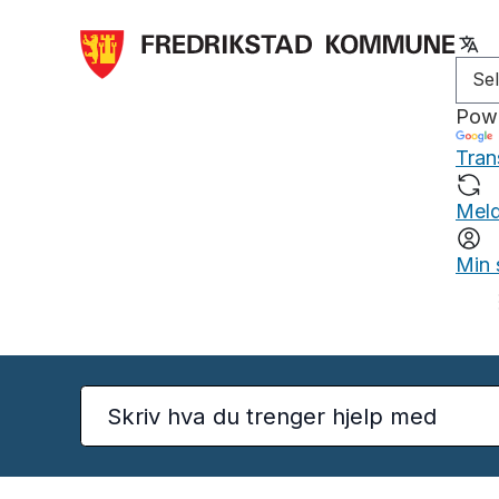
Pow
Tran
Meld
Min 