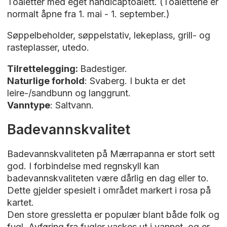
Toaletter med eget handicaptoalett. (Toalettene er
normalt åpne fra 1. mai - 1. september.)
Søppelbeholder, søppelstativ, l
ekeplass, g
rill- og
rasteplasser, utedo.
Tilrettelegging:
Badestiger.
Naturlige forhold
: Svaberg. I bukta er det
leire-/sandbunn og langgrunt.
Vanntype
: Saltvann.
Badevannskvalitet
Badevannskvaliteten på Mærrapanna er stort sett
god. I forbindelse med regnskyll kan
badevannskvaliteten være dårlig en dag eller to.
Dette gjelder spesielt i området markert i rosa på
kartet.
Den store gressletta er populær blant både folk og
fugl. Avføring fra fugler vaskes ut i vannet, og er