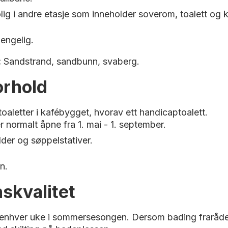
ig i andre etasje som inneholder soverom, toalett og 
gjengelig.
:
Sandstrand, sandbunn, svaberg.
orhold
 toaletter i kafébygget, hvorav ett handicaptoalett.
r normalt åpne fra 1. mai - 1. september.
der og søppelstativer.
n.
skvalitet
nenhver uke i sommersesongen. Dersom bading fraråd