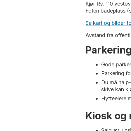
Kjør Rv. 110 vestov
Foten badeplass (sk
Se kart og bilder f
Avstand fra offen
Parkering
Gode parker
Parkering fo
Du må ha p-s
skive kan kj
Hytteeiere m
Kiosk og 
Salg av luns