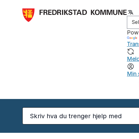
Pow
Tran
Meld
Min 