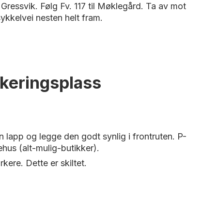
t Gressvik. Følg Fv. 117 til Møklegård. Ta av mot
 sykkelvei nesten helt fram.
rkeringsplass
 lapp og legge den godt synlig i frontruten. P-
rehus (alt-mulig-butikker).
ere. Dette er skiltet.