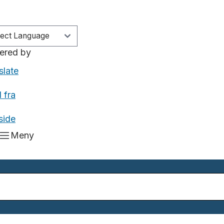
ered by
slate
 fra
side
Meny