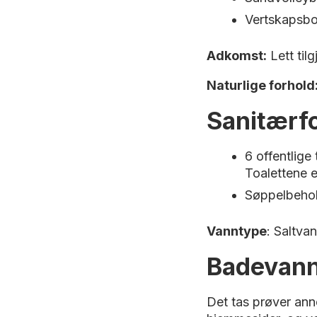
Vertskapsbol
Adkomst:
Lett til
Naturlige forhold
Sanitærf
6 offentlige
Toalettene e
Søppelbehol
Vanntype
: Saltvan
Badevann
Det tas prøver an