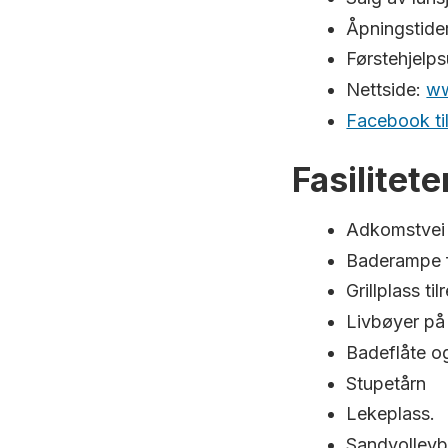
Åpningstide
Førstehjelps
Nettside:
ww
Facebook ti
Fasilitete
Adkomstvei f
Baderampe fo
Grillplass ti
Livbøyer på 
Badeflåte o
Stupetårn
Lekeplass.
Sandvolleyb