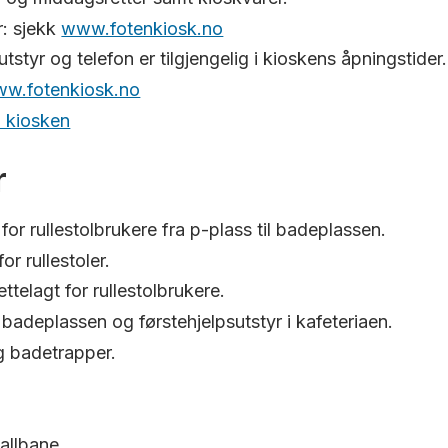
r: sjekk
www.fotenkiosk.no
utstyr og telefon er tilgjengelig i kioskens åpningstider.
w.fotenkiosk.no
l kiosken
r
or rullestolbrukere fra p-plass til badeplassen.
r rullestoler.
lrettelagt for rullestolbrukere.
badeplassen og førstehjelpsutstyr i kafeteriaen.
g badetrapper.
allbane.