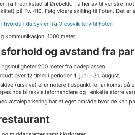
er fra Fredrikstad til Ørebekk. Ta her av til venstre mo
iltet) på Fv. 410. Følg videre skilting til Foten. Det er
or hvordan du sykler fra Gressvik torv til Foten
tlig kommunikasjon: 1000 meter.
sforhold og avstand fra pa
ingsmuligheter 200 meter fra badeplassen.
rbudt over 12 timer i perioden 1. juni - 31. august.
kive (urskive) eller notere tidspunkt for ankomst på en
øpes hos bilrekvisitaforhandlere og i enkelte større va
ed avtaleparkering har et eget område hvor de kan park
restaurant
j og middagsretter samt kioskvarer.