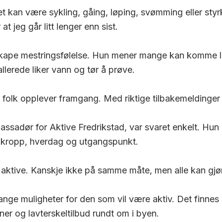
 Det kan være sykling, gåing, løping, svømming eller sty
t jeg går litt lenger enn sist.
skape mestringsfølelse. Hun mener mange kan komme l
allerede liker vann og tør å prøve.
før folk opplever framgang. Med riktige tilbakemelding
sadør for Aktive Fredrikstad, var svaret enkelt. Hun h
er, kropp, hverdag og utgangspunkt.
 aktive. Kanskje ikke på samme måte, men alle kan gjøre
nge muligheter for den som vil være aktiv. Det finnes
aner og lavterskeltilbud rundt om i byen.