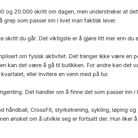
00 og 20.000 skritt om dagen, men understreker at dett
å grep som passer inn i livet man faktisk lever.
skritt du går. Det viktigste er å gjøre litt mer enn du ell
isert om fysisk aktivitet. Det trenger ikke være en pe
 noen kan det være å gå til butikken. For andre kan det 
kvartalet,
eller invitere en venn med på tur.
ngenting. Det handler om å finne det som passer inn i li
ed håndball,
CrossFit, styrketrening, sykling, løping og
men ønsket om å utvikle seg er fortsatt der. Hun liker å 