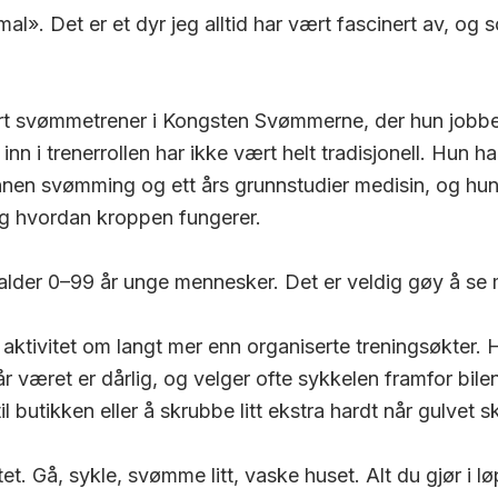
imal». Det er et dyr jeg alltid har vært fascinert av, og
rt svømmetrener i Kongsten Svømmerne, der hun job
 i trenerrollen har ikke vært helt tradisjonell. Hun ha
nnen svømming og ett års grunnstudier medisin, og hun
og hvordan kroppen fungerer.
 alder 0–99 år unge mennesker. Det er veldig gøy å se m
aktivitet om langt mer enn organiserte treningsøkter. Hun
når været er dårlig, og velger ofte sykkelen framfor bil
l butikken eller å skrubbe litt ekstra hardt når gulvet s
et. Gå,
sykle,
svømme litt, vaske huset. Alt du gjør i lø