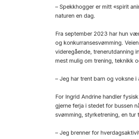
– Spekkhogger er mitt
«spirit an
naturen en dag.
Fra
september 2023
har hun væ
og konkurransesvømming. Veien inn
videregående, trenerutdanning i
mest mulig om trening, teknikk 
–
Jeg
har trent barn og voksne i
For Ingrid Andrine handler fysisk 
gjerne ferja i stedet for bussen 
svømming, styrketrening, en tur ti
– Jeg brenner for hverdagsaktivit