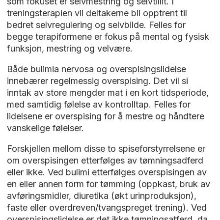
som fokuset er selvmestring og selvtillit. I
treningsterapien vil deltakerne bli opptrent til
bedret selvregulering og selvbilde. Felles for
begge terapiformene er fokus på mental og fysisk
funksjon, mestring og velvære.
Både bulimia nervosa og overspisingslidelse
innebærer regelmessig overspising. Det vil si
inntak av store mengder mat i en kort tidsperiode,
med samtidig følelse av kontrolltap. Felles for
lidelsene er overspising for å mestre og håndtere
vanskelige følelser.
Forskjellen mellom disse to spiseforstyrrelsene er
om overspisingen etterfølges av tømningsadferd
eller ikke. Ved bulimi etterfølges overspisingen av
en eller annen form for tømming (oppkast, bruk av
avføringsmidler, diuretika (økt urinproduksjon),
faste eller overdreven/tvangspreget trening). Ved
overspisingslidelse er det ikke tømningsatferd, da