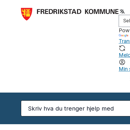
Pow
Tran
Meld
Min 