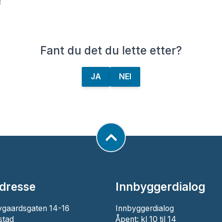
3
Fant du det du lette etter?
JA
NEI
dresse
Innbyggerdialog
ygaardsgaten 14-16
Innbyggerdialog
stad
Åpent: kl 10 til 14