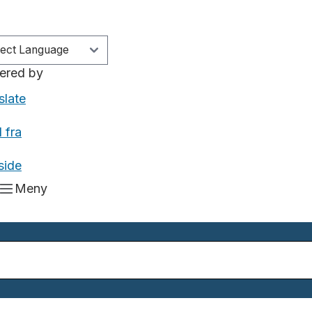
ered by
slate
 fra
side
Meny