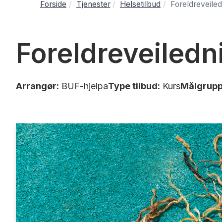
Forside
Tjenester
Helsetilbud
Foreldreveiled
Foreldreveiledn
Arrangør:
BUF-hjelpa
Type tilbud:
Kurs
Målgrupp