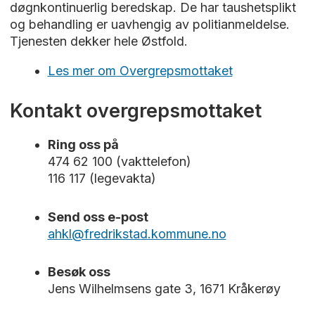
døgnkontinuerlig beredskap. De har taushetsplikt
Har du spørsmål om betaling eller faktura?
du venter, må du henvende deg til sykepleier.
og behandling er uavhengig av politianmeldelse.
Kontakt vår samarbeidspartner Convene på
Tjenesten dekker hele Østfold.
Legevakta er der for deg hele døgnet når
21 62 73 20.
akutte behov oppstår. Vi oppfordrer likevel til
Les mer om Overgrepsmottaket
Convene
at legevakta brukes riktig.
Kontakt overgrepsmottaket
For andre spørsmål vedrørende faktura fra
legevakta:
Ring oss på
474 62 100 (vakttelefon)
Send e-post til
116 117 (legevakta)
legevakt.faktura@fredrikstad.kommun
e
Send oss e-post
Betaling for helsetjenester,
ahkl@fredrikstad.kommune.no
helsenorge.no
Betaling og frikort for helsetjenester,
Besøk oss
helsenorge.no
Jens Wilhelmsens gate 3, 1671 Kråkerøy