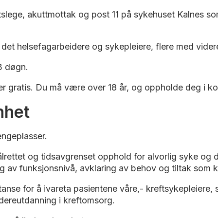
tslege, akuttmottak og post 11 på sykehuset Kalnes so
 det helsefagarbeidere og sykepleiere, flere med videre
 3 døgn.
s er gratis. Du må være over 18 år, og oppholde deg i 
nhet
engeplasser.
lrettet og tidsavgrenset opphold for alvorlig syke og
ing av funksjonsnivå, avklaring av behov og tiltak som
anse for å ivareta pasientene våre,- kreftsykepleiere, 
dereutdanning i kreftomsorg.