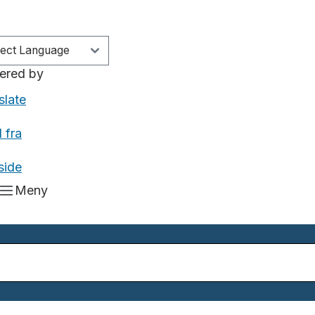
ered by
slate
 fra
side
Meny