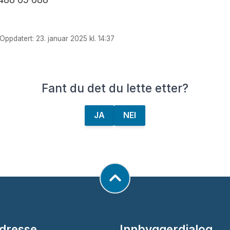
t har egne avtaler for besøk. Bruk egen inngang etter 
Oppdatert: 23. januar 2025 kl. 14:37
ngshus er driftet av en privat aktør, les betingelsene f
r om parkering i Fredrikstad her
Fant du det du lette etter?
JA
NEI
dresse
Innbyggerdialog