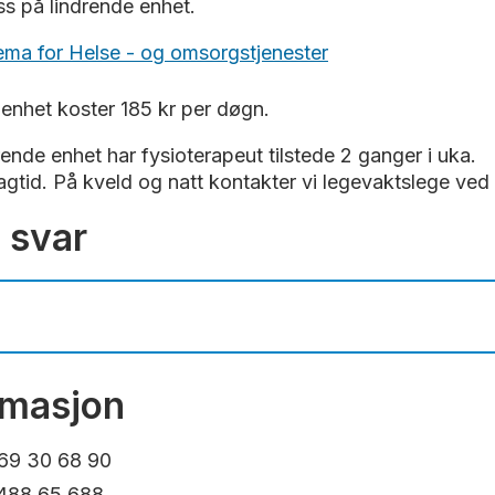
s på lindrende enhet.
ema for Helse - og omsorgstjenester
enhet koster 185 kr per døgn.
ende enhet har fysioterapeut tilstede 2 ganger i uka.
dagtid. På kveld og natt kontakter vi legevaktslege ved
 svar
msens gate 1, 1671 Kråkerøy
rmasjon
 69 30 68 90
2 til 19. Gå inn via legevakten og opp til 2.etg.
 488 65 688