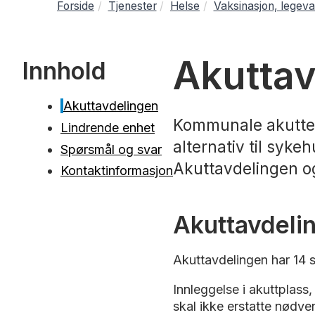
Forside
Tjenester
Helse
Vaksinasjon, legeva
Akuttav
Innhold
Akuttavdelingen
Kommunale akutte d
Lindrende enhet
alternativ til syke
Spørsmål og svar
Akuttavdelingen og
Kontaktinformasjon
Akuttavdeli
Akuttavdelingen har 14 
Innleggelse i akuttplass,
skal ikke erstatte nødve