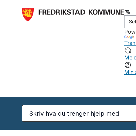
Pow
Tran
Meld
Min 