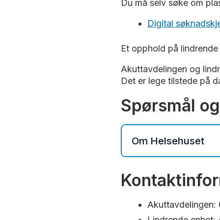
Du må selv søke om plas
Digital søknadskj
Et opphold på lindrende 
Akuttavdelingen og lindr
Det er lege tilstede på 
Spørsmål og
Om Helsehuset
Adresse: Jens Wilhel
Kontaktinfo
Besøkstid:
Akuttavdelingen:
Alle dager fra 1
Lindrende enhet: