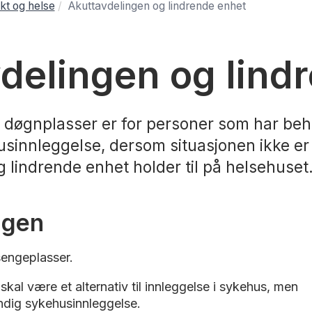
kt og helse
Akuttavdelingen og lindrende enhet
delingen og lind
øgnplasser er for personer som har behov 
husinnleggelse, dersom situasjonen ikke er k
 lindrende enhet holder til på helsehuset
ngen
sengeplasser.
 skal være et alternativ til innleggelse i sykehus, men
ndig sykehusinnleggelse.