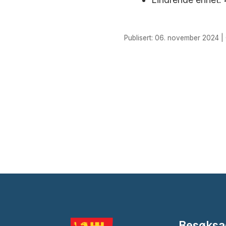
Lindrende enhe
Parkering:
Publisert: 06. november 2024 | 
Stadion parkeri
Du kan lese me
Besøksa