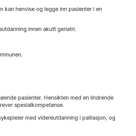
m kan henvise og legge inn pasienter i en
utdanning innen akutt geriatri.
kommunen.
 døende pasienter. Hensikten med en lindrende
 krever spesialkompetanse.
sykepleier med videreutdanning i palliasjon, og