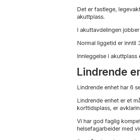
Det er fastlege, legevak
akuttplass.
I akuttavdelingen jobber
Normal liggetid er inntil
Innleggelse i akuttplas
Lindrende e
Lindrende enhet har 6 s
Lindrende enhet er et må
korttidsplass, er avklar
Vi har god faglig kompet
helsefagarbeider med vi