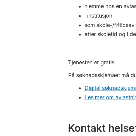
hjemme hos en avlas
i institusjon
som skole-/fritidsa
etter skoletid og i d
Tjenesten er gratis.
På søknadsskjemaet må du b
Digital søknadskjema
Les mer om avlastni
Kontakt helse