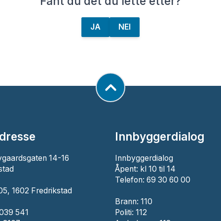
Fant du det du lette etter?
JA
NEI
dresse
Innbyggerdialog
ygaardsgaten 14-16
Innbyggerdialog
stad
Åpent: kl 10 til 14
Telefon: 69 30 60 00
5, 1602 Fredrikstad
Brann:
110
 039 541
Politi:
112