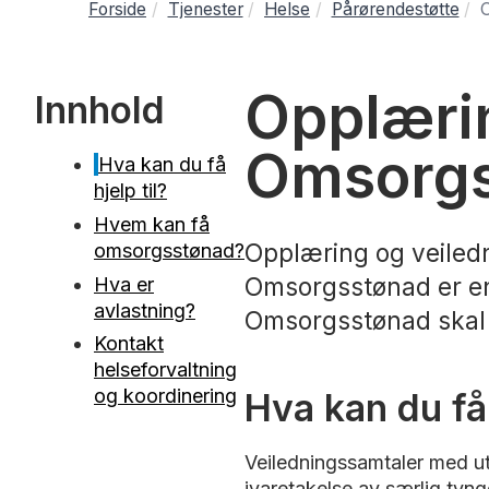
Forside
Tjenester
Helse
Pårørendestøtte
O
Opplærin
Innhold
Omsorgs
Hva kan du få
hjelp til?
Hvem kan få
Opplæring og veiledn
omsorgsstønad?
Omsorgsstønad er en
Hva er
avlastning?
Omsorgsstønad skal i
Kontakt
helseforvaltning
og koordinering
Hva kan du få 
Veiledningssamtaler med ut
ivaretakelse av særlig ty