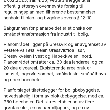
27.02.2025, sak 4/25, vedtatt å legge ut til
offentlig ettersyn ovennevnte forslag til
reguleringsplan med tilhørende bestemmelser i
henhold til plan- og bygningslovens § 12-10.
Bakgrunnen for planarbeidet er et ønske om
områdetransformasjon fra industri til bolig.
Planområdet ligger på Gressvik og er avgrenset av
Vesterelva i øst, veien Gressvikfloa i sør,
Gressvikveien i vest og Habekkveien i nord.
Planområdet omfatter ca. 30 daa landareal og ca.
20 daa elveareal. Eksisterende arealbruk er
industri, lagervirksomhet, småindustri, småbåthavn
og noen boenheter.
Planforslaget tilrettelegger for boligbebyggelse,
hovedsakelig i form av blokkbebyggelse, med ca.
360 boenheter. Det sikres etablering av flere
grøntarealer, en ny nærmiljøpark, og en ny