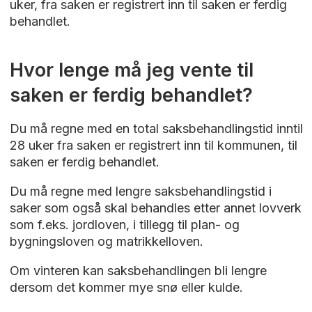
Gebyrer etter matrikkelloven
uker, fra saken er registrert inn til saken er ferdig
behandlet.
Oppretting av matrikkelenhet og
arealoverføring
Hvor lenge må jeg vente til
Areal fra 0-200 m² - 13 550 kroner
saken er ferdig behandlet?
Areal fra 201-400 m² - 23 650 kroner
Areal fra 401-2000 m² - 35 000 kroner
Du må regne med en total saksbehandlingstid inntil
Areal over 2001 m² betales et
28 uker fra saken er registrert inn til kommunen, til
grunnbeløp på 35 000 kroner og det
saken er ferdig behandlet.
øvrige arbeidet i marka etter anvendt
Du må regne med lengre saksbehandlingstid i
tid
saker som også skal behandles etter annet lovverk
Gebyr for medgått tid - 1660 kroner
som f.eks. jordloven, i tillegg til plan- og
bygningsloven og matrikkelloven.
Ved samtidig oppmåling av flere tilgrensende
tomter, eierseksjoner, grensejusteringer eller
Om vinteren kan saksbehandlingen bli lengre
arealoverføringer under samme
dersom det kommer mye snø eller kulde.
oppmålingsforretning, gis følgende