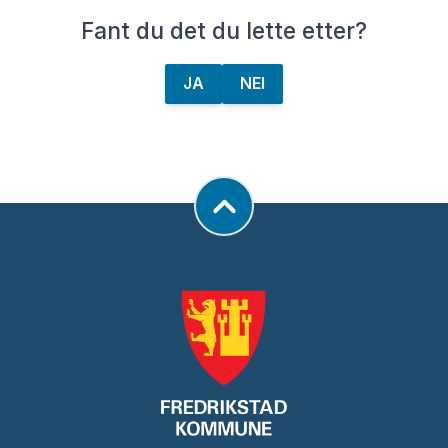
I tillegg kommer gebyr for å utføre
Fant du det du lette etter?
oppmålingsforretning.
Avbrutt saksbehandling
JA
NEI
Gebyr for utført arbeid når saken blir trukket
før den er fullført, må avvises eller ikke lar
seg matrikkelføre på grunn av endrede
hjemmelsforhold, betales forholdsmessig
etter medgått tid, minimum en tredjedel av
vedtatte gebyrsatser. Ved påbegynt
oppmålingsforretning i marka betales 60
prosent av totalgebyret.
I tillegg til kommunale gebyrer kommer
tinglysingsgebyr på kr. 545,- per ny eiendom