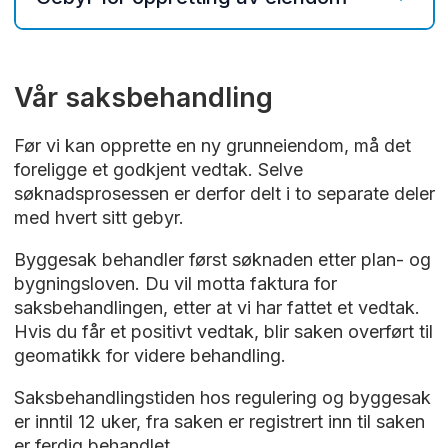
Satsene gjelder fra 01. januar 2026
Vår saksbehandling
Gebyrer etter plan- og
bygningsloven
Før vi kan opprette en ny grunneiendom, må det
foreligge et godkjent vedtak. Selve
For alle delingssaker skal det betales
søknadsprosessen er derfor delt i to separate deler
grunngebyr. For saksbehandling utover
med hvert sitt gebyr.
delingssøknaden som for eksempel
forhåndskonferanse, dispensasjoner og
Byggesak behandler først søknaden etter plan- og
endring så skal det betales gebyrer etter
bygningsloven. Du vil motta faktura for
bestemmelsene i kapittel 3 i forskriften. Ved
saksbehandlingen, etter at vi har fattet et vedtak.
avslag ilegges grunngebyr og gebyr for de
Hvis du får et positivt vedtak, blir saken overført til
deler av søknaden som er tatt til behandling.
geomatikk for videre behandling.
Gebyrets størrelse er det samme for tillatelser
som for avslag.
Saksbehandlingstiden hos regulering og byggesak
er inntil 12 uker, fra saken er registrert inn til saken
Det skal ikke beregnes gebyr for behandling
er ferdig behandlet.