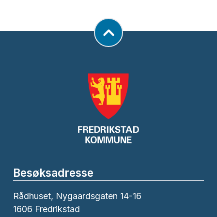
Kommunen har rutiner for utveksling av
informasjon for barn med spesielle behov og
Hva sier vi og hvordan snakker vi til og
med annet morsmål enn norsk. Disse rutinene
om hverandre har vi også fokus på.
følger vi opp.
Besøksadresse
Rådhuset, Nygaardsgaten 14-16
1606 Fredrikstad