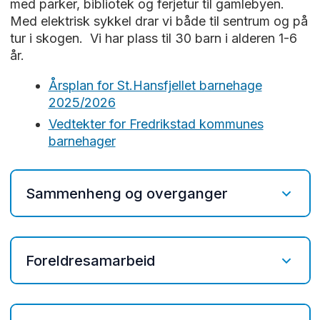
med parker, bibliotek og ferjetur til gamlebyen.
Med elektrisk sykkel drar vi både til sentrum og på
tur i skogen. Vi har plass til 30 barn i alderen 1-6
år.
Årsplan for St.Hansfjellet barnehage
2025/2026
Vedtekter for Fredrikstad kommunes
barnehager
Sammenheng og overganger
Å begynne i barnehagen
Foreldresamarbeid
Etter hovedopptak blir alle nye barn
invitert sammen med foreldrene til
barnehagen for å leke og bli kjent. De
I St.Hansfjellet barnehage legger vi til rette