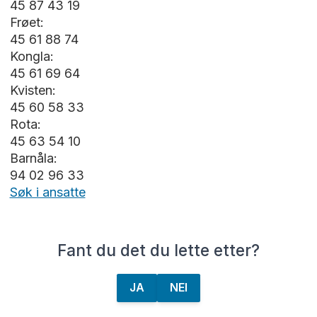
og vi er opptatte av å skape rom for
45 87 43 19
nysgjerrighet og lærelyst.
Frøet:
45 61 88 74
Vi samarbeider med skolene barna skal starte
Kongla:
på. Vi har et organisert leselyst prosjekt med
45 61 69 64
vår nærmeste barneskole, Rekustad skole.
Kvisten:
Dette innebærer at våre 5 åringer får besøkt
45 60 58 33
sine kommende barneskoler på et tidlig
Rota:
stadiet, og bidrar til å trygge den kommende
45 63 54 10
overgangen barna har i vente.
Barnåla:
94 02 96 33
Søk i ansatte
Fant du det du lette etter?
JA
NEI