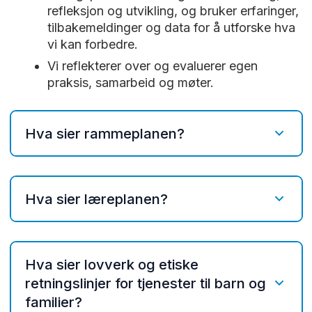
refleksjon og utvikling, og bruker erfaringer,
tilbakemeldinger og data for å utforske hva
vi kan forbedre.
Vi reflekterer over og evaluerer egen
praksis, samarbeid og møter.
Hva sier rammeplanen?
Barnehagen skal være en lærende
organisasjon:
Personalet skal
Hva sier læreplanen?
reflekterer over egen praksis og
utvikle seg sammen. Det er viktig å
Refleksjon over egen praksis:
tenke og handle langsiktig og
Skolen skal være et profesjonsfaglig
systematisk i det pedagogiske
Hva sier lovverk og etiske
fellesskap der lærere, ledere og andre
arbeidet, for kontinuitet og progresjon
retningslinjer for tjenester til barn og
ansatte reflekterer over felles verdier,
for enkeltbarn og barnegruppen
familier?
og vurderer og videreutvikler sin