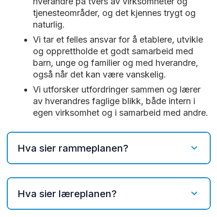
Menneskemøtepodden
hverandre på tvers av virksomheter og
tjenesteområder, og det kjennes trygt og
Hva gjør vi med de som «skriker» aller
naturlig.
høyest – i overført betydning? De som har en
Vi tar et felles ansvar for å etablere, utvikle
atferd som gjør at vi verken klarer eller – i
og opprettholde et godt samarbeid med
noen tilfeller – får LYST til å møte dem som et
barn, unge og familier og med hverandre,
medmenneske, men som tydeligvis prøver å
også når det kan være vanskelig.
fortelle oss noe viktig? Psykologspesialistene
Vi utforsker utfordringer sammen og lærer
Torstein Garcia de Presno og Heine
av hverandres faglige blikk, både intern i
Steinkopf snakker om å være medmenneske
egen virksomhet og i samarbeid med andre.
og menneskesyn i møte med ungdommer
som har et sterkt atferdsuttrykk. Podkasten
kan for eksempel brukes som utgangspunkt
Hva sier rammeplanen?
for arbeid med case eller rollespill.
Lengde: 43 minutter.
Foreldresamarbeid:
Barnehagen skal
Utgiver: RVTS Sør
i samarbeid og forståelse med
Hva sier læreplanen?
hjemmet ivareta barnas behov for
omsorg og lek, og fremme læring og