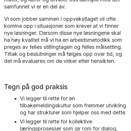
spe? Filmen kan lånes gratis via
samfunnet vi er en del av.
Filmbiblioteket, dere må ha lånekort på
biblioteket for å få tilgang til filmen.
Vi som jobber sammen i oppvekstlaget vil ofte
komme opp i situasjoner som krever at vi finner
Lengde: 20 minutter
nye løsninger. Dersom disse nye løsningene skal
Regissør: Christoffer Lossius
ha høy kvalitet må vi ha en arbeidsmetodikk som
preges av felles stillingtagen og felles målsetting.
Refleksjonsspørsmål til filmen: Hva ble du
Tiltak og beslutninger må følges opp over tid, og
mest opptatt av når du så filmen? Hvilket
det må evalueres om de virker etter hensikten.
barnesyn kommer til uttrykk i samtalen?
Hvilke konsekvenser kan en slik samtale ha
for barn og foreldre? Hvordan ville du gått
frem?
Tegn på god praksis
Vi legger til rette for en
tilbakemeldingskultur som fremmer utvikling
og har strukturer som hjelper oss med dette.
Vi legger til rette for kollektive
læringsprosesser som gir rom for dialog,