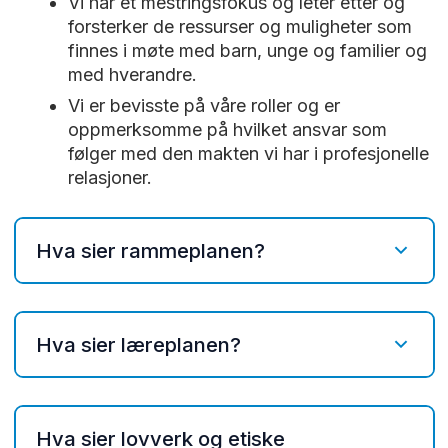
Vi har et mestringsfokus og leter etter og
forsterker de ressurser og muligheter som
finnes i møte med barn, unge og familier og
med hverandre.
Vi er bevisste på våre roller og er
oppmerksomme på hvilket ansvar som
følger med den makten vi har i profesjonelle
relasjoner.
Hva sier rammeplanen?
Trygghet og varme:
Barnehagen skal
være et trygt og utfordrende sted der
Hva sier læreplanen?
barna kan prøve ut ulike sider ved
samspill, fellesskap og vennskap.
Respekt og menneskeverd:
Barna skal få støtte i å mestre
Opplæringen skal bygge på respekt
motgang, håndtere utfordringer og bli
Hva sier lovverk og etiske