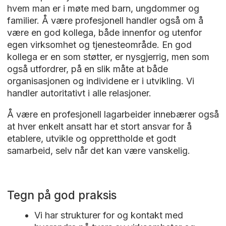
rammeverket og betydningen av veiledning
Hvordan kan vi møte barn som utøver vold
hvem man er i møte med barn, ungdommer og
og øving for å utvikle et autoritativt klima.
på en god måte, som ikke skaper flere
familier. Å være profesjonell handler også om å
Utgangspunktet i filmen er arbeid i skolen,
problemer – men som faktisk hjelper?
være en god kollega, både innenfor og utenfor
men har overføringsverdi til andre
Psykologspesialistene Zemir Popovac og
egen virksomhet og tjenesteområde. En god
virksomheter i oppvekst.
Heine Steinkopf snakker om betydningen av
kollega er en som støtter, er nysgjerrig, men som
å se barnet bak atferden, være autoritativ og
også utfordrer, på en slik måte at både
Lengde: 9 min
tørre å være en trygg voksen som setter
organisasjonen og individene er i utvikling. Vi
Utgiver: Universitetet i Innlandet
grenser. Verdier og menneskesyn
handler autoritativt i alle relasjoner.
tematiseres. Denne kan passe til arbeidet
med den autoritative voksne, refleksjon rundt
Å være en profesjonell lagarbeider innebærer også
barnesyn, og om kombinasjonen av varme
at hver enkelt ansatt har et stort ansvar for å
og respektfulle krav.
etablere, utvikle og opprettholde et godt
samarbeid, selv når det kan være vanskelig.
Lengde: 42 min
Utgiver: RVTS Sør
Tegn på god praksis
Når vi ikke synes de "fortjener vår hjelp" -
Vi har strukturer for og kontakt med