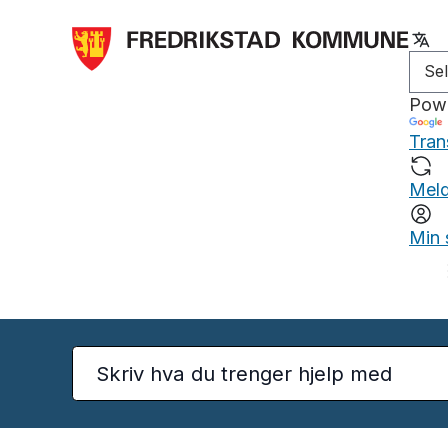
Pow
Tran
Meld
Min 