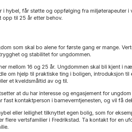
hybel, får støtte og oppfølging fra miljøterapeuter i v
 opp til 25 år etter behov.
gdom som skal bo alene for første gang er mange. Ver
e trygghet og stabilitet for ungdommen.
 mellom 16 og 25 år. Ungdommen skal bli kjent i nær
 om hjelp til praktiske ting i boligen, introduksjon til et 
er et kveldsmåltid av og til.
tsetter at du har interesse og engasjement for ungdom 
ar fast kontaktperson i barneverntjenesten, og vil få d
el eller leilighet tilknyttet egen bolig, som for eksempel
ter flere vertsfamilier i Fredrikstad. Ta kontakt for en 
lie.