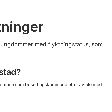
tninger
og ungdommer med flyktningstatus, som
kstad?
ad kommune som bosettingskommune etter avtale med