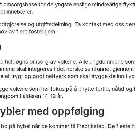
et omsorgsbase for de yngste enslige mindreårige flyk
det innebærer.
dtgjørelse og utgiftsdekning. Ta kontakt med oss derso
hov av flere fosterhjem.
p
ed heldøgns omsorg av voksne. Alle ungdommene som bo
mene skal integreres i det norske samfunnet gjennom 
t trygt og godt nettverk som skal trygge de inn i vo
 voksne som har fokus på å knytte fortid, nåtid og f
ngdom i alderen 14-19 år.
hybler med oppfølging
bo på hybel når de kommer til Fredrikstad. De fleste hy