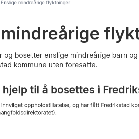
Enslige mindreårige flyktninger
 mindreårige flyk
r og bosetter enslige mindreårige barn 
kstad kommune uten foresatte.
hjelp til å bosettes i Fredri
t innvilget oppholdstillatelse, og har fått Fredrikst
angfoldsdirektoratet).