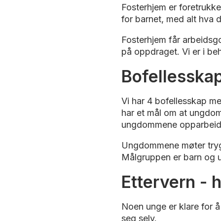
Fosterhjem er foretrukk
for barnet, med alt hva 
Fosterhjem får arbeidsgo
på oppdraget. Vi er i be
Bofellesska
Vi har 4 bofellesskap m
har et mål om at ungdom
ungdommene opparbeide e
Ungdommene møter trygge
Målgruppen er barn og u
Ettervern - 
Noen unge er klare for å 
seg selv.