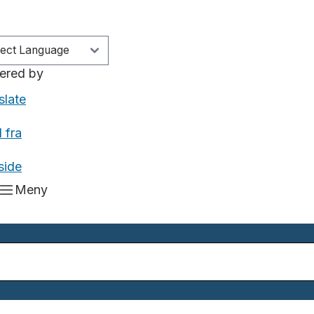
ered by
slate
 fra
side
Meny