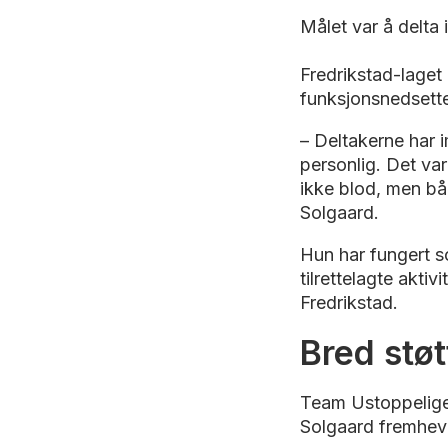
Målet var å delta
Fredrikstad-lage
funksjonsnedsettel
– Deltakerne har 
personlig. Det var
ikke blod, men båd
Solgaard.
Hun har fungert s
tilrettelagte akti
Fredrikstad.
Bred stø
Team Ustoppelige h
Solgaard fremheve