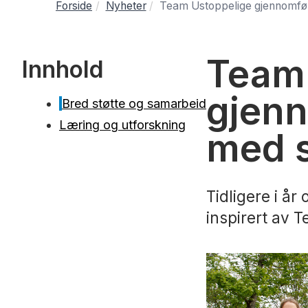
Forside
Nyheter
Team Ustoppelige gjennomfør
Team 
Innhold
gjen
Bred støtte og samarbeid
Læring og utforskning
med s
Tidligere i år
inspirert av 