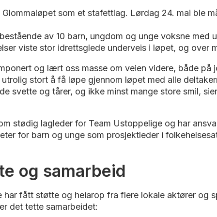
 i Glommaløpet som et stafettlag. Lørdag 24. mai ble m
t bestående av 10 barn, ungdom og unge voksne med u
ser viste stor idrettsglede underveis i løpet, og over 
imponert og lært oss masse om veien videre, både på 
 utrolig stort å få løpe gjennom løpet med alle deltaker
e svette og tårer, og ikke minst mange store smil, sie
om stødig lagleder for Team Ustoppelige og har ansvar
viteter for barn og unge som prosjektleder i folkehelses
tte og samarbeid
ar fått støtte og heiarop fra flere lokale aktører og 
r det tette samarbeidet: