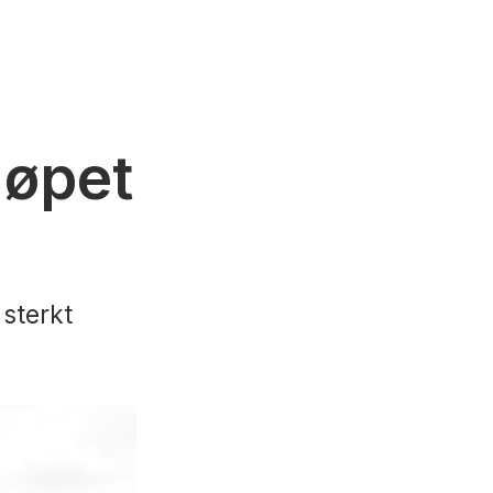
løpet
 sterkt