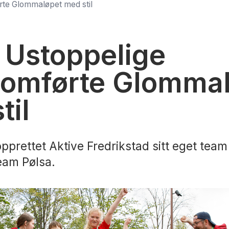
te Glommaløpet med stil
Ustoppelige
nomførte Glomma
til
 opprettet Aktive Fredrikstad sitt eget team
Team Pølsa.