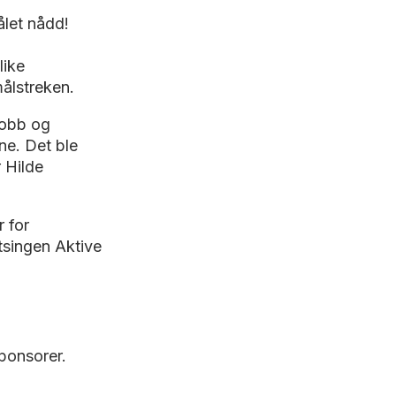
ålet nådd!
like
målstreken.
jobb og
ne. Det ble
r Hilde
 for
atsingen Aktive
sponsorer.