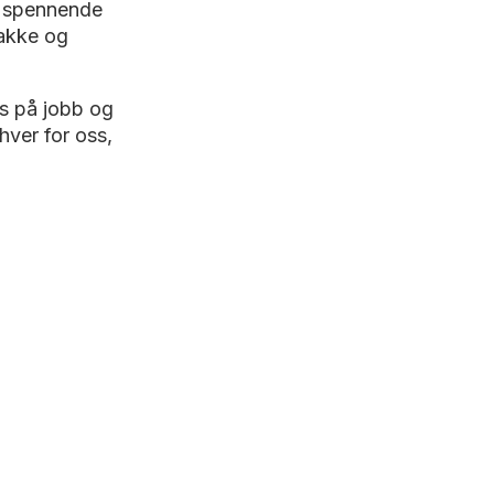
ere spennende
jakke og
ss på jobb og
hver for oss,