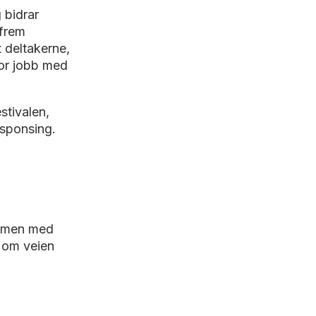
 bidrar
 frem
 deltakerne,
tor jobb med
stivalen,
 sponsing.
sammen med
 om veien