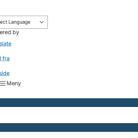
ered by
slate
 fra
side
Meny