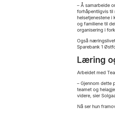
– Å samarbeide om
forhåpentligvis til
helsetjenestene i
og familiene til 
organisering i for
Også næringslivet 
Sparebank 1 Østfo
Læring o
Arbeidet med Tea
– Gjennom dette pr
teamet og heiagje
videre, sier Solg
Nå ser hun framove