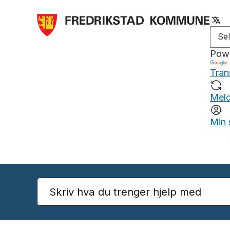
Pow
Tran
Meld
Min 