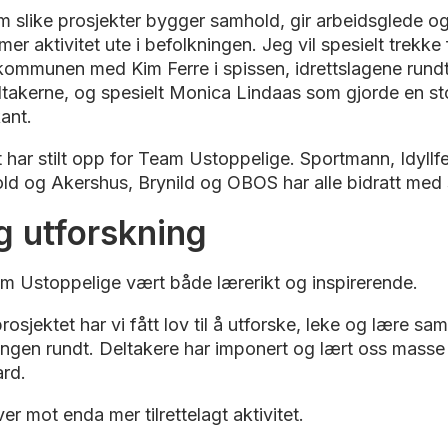
 slike prosjekter bygger samhold, gir arbeidsglede og
 mer aktivitet ute i befolkningen. Jeg vil spesielt trekke
 kommunen med Kim Ferre i spissen, idrettslagene rundt
deltakerne, og spesielt Monica Lindaas som gjorde en s
kant.
har stilt opp for Team Ustoppelige. Sportmann, Idyllfe
ld og Akershus, Brynild og OBOS har alle bidratt med
g utforskning
m Ustoppelige vært både lærerikt og inspirerende.
osjektet har vi fått lov til å utforske, leke og lære 
ngen rundt. Deltakere har imponert og lært oss masse
aard.
r mot enda mer tilrettelagt aktivitet.