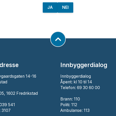
JA
NEI
dresse
Innbyggerdialog
ygaardsgaten 14-16
Innbyggerdialog
stad
Åpent: kl 10 til 14
Telefon: 69 30 60 00
5, 1602 Fredrikstad
Brann:
110
 039 541
Politi:
112
 3107
Ambulanse:
113