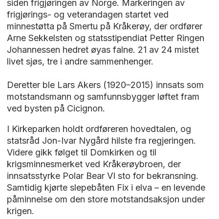
siden frigjøringen av Norge. Markeringen av
frigjørings- og veterandagen startet ved
minnestøtta på Smertu på Kråkerøy, der ordfører
Arne Sekkelsten og statsstipendiat Petter Ringen
Johannessen hedret øyas falne. 21 av 24 mistet
livet sjøs, tre i andre sammenhenger.
Deretter ble Lars Akers (1920–2015) innsats som
motstandsmann og samfunnsbygger løftet fram
ved bysten på Cicignon.
I Kirkeparken holdt ordføreren hovedtalen, og
statsråd Jon-Ivar Nygård hilste fra regjeringen.
Videre gikk følget til Domkirken og til
krigsminnesmerket ved Kråkerøybroen, der
innsatsstyrke Polar Bear VI sto for bekransning.
Samtidig kjørte slepebåten Fix i elva – en levende
påminnelse om den store motstandsaksjon under
krigen.