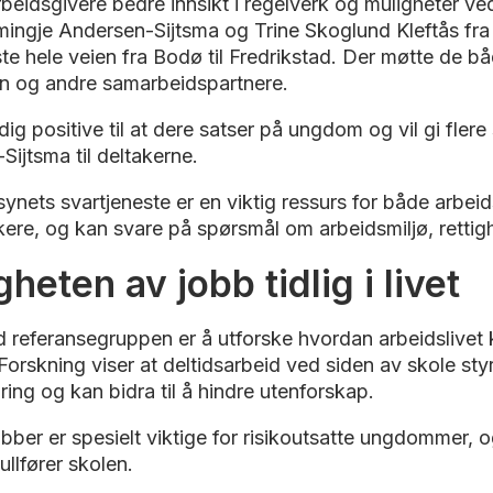
rbeidsgivere bedre innsikt i regelverk og muligheter ve
ngje Andersen-Sijtsma og Trine Skoglund Kleftås fra 
te hele veien fra Bodø til Fredrikstad. Der møtte de bå
 og andre samarbeidspartnere.
ldig positive til at dere satser på ungdom og vil gi flere 
ijtsma til deltakerne.
synets svartjeneste er en viktig ressurs for både arbei
ere, og kan svare på spørsmål om arbeidsmiljø, rettigh
gheten av jobb tidlig i livet
 referansegruppen er å utforske hvordan arbeidslivet ka
Forskning viser at deltidsarbeid ved siden av skole styr
aring og kan bidra til å hindre utenforskap.
ber er spesielt viktige for risikoutsatte ungdommer, 
fullfører skolen.