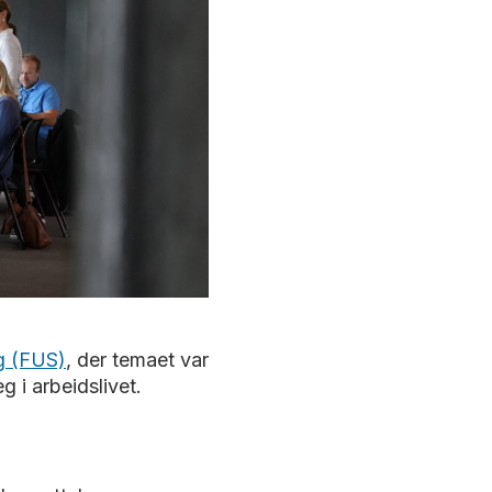
g (FUS)
, der temaet var
g i arbeidslivet.