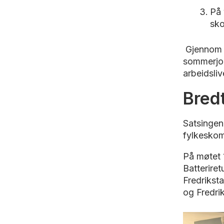
På 
sko
Gjennom F
sommerjob
arbeidslive
Bred
Satsingen
fylkeskom
På møtet 
Batteriret
Fredriksta
og Fredr