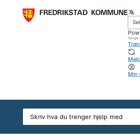
Pow
Tran
Meld
Min 