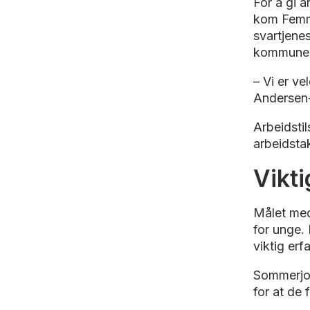
For å gi a
kom Femmi
svartjenes
kommunen
– Vi er ve
Andersen-S
Arbeidstil
arbeidstak
Vikti
Målet med
for unge. 
viktig erf
Sommerjob
for at de 