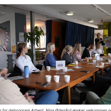
r for delprogram Arbeid, Nina Ødegård ønsker velkommen og 