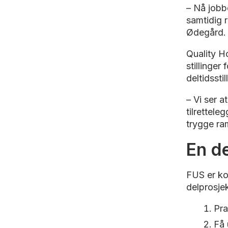
– Nå jobb
samtidig 
Ødegård.
Quality Ho
stillinge
deltidssti
– Vi ser 
tilrettele
trygge ra
En de
FUS er ko
delprosjek
Pra
Få 