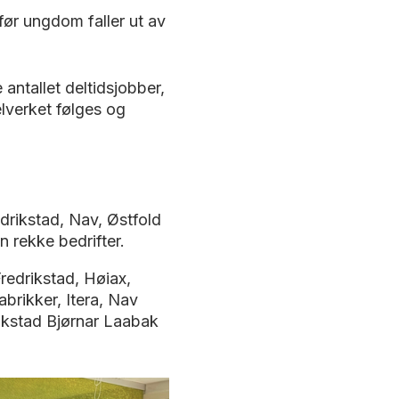
 før ungdom faller ut av
tallet deltidsjobber,
lverket følges og
drikstad, Nav, Østfold
 rekke bedrifter.
redrikstad, Høiax,
abrikker, Itera, Nav
rikstad Bjørnar Laabak