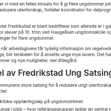
er vi med en felles innsats for å gi flere ungdommer jo
redusere utenforskap, forteller koordinator for delprog
tel Fredrikstad er blant bedriftene som allerede er i gan
r for elever på 10. trinn ved Haugeåsen ungdomsskole og
llinger for flere ungdommer.
at når arbeidsgivere får tydelig informasjon om regelve
gge, blir terskelen for å ansette unge mye lavere. Det 
mmer og nye muligheter, sier Ødegård.
l av Fredrikstad Ung Satsin
mmunens store satsing for å redusere ungt utenforskap
ter:
ktiske opplæringsløp på ungdomstrinnet
unge i jobb – hvor referansegruppen spiller en sentral r