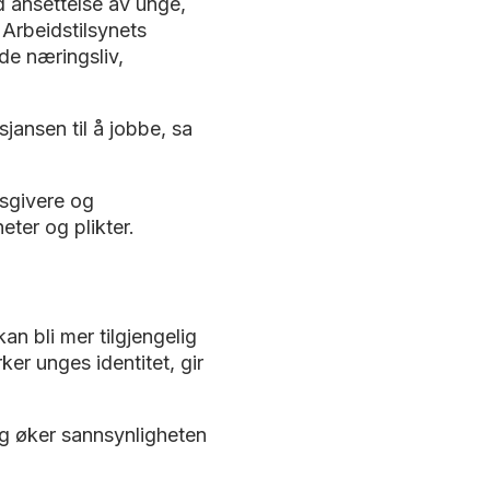
d ansettelse av unge,
Arbeidstilsynets
de næringsliv,
sjansen til å jobbe, sa
dsgivere og
eter og plikter.
n bli mer tilgjengelig
ker unges identitet, gir
og øker sannsynligheten