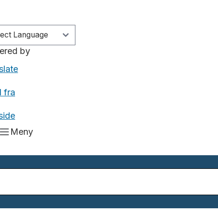
ered by
slate
 fra
side
Meny