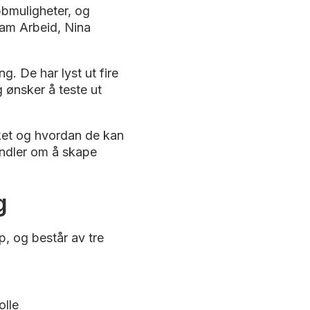
bbmuligheter, og
ram Arbeid, Nina
g. De har lyst ut fire
 ønsker å teste ut
rket og hvordan de kan
handler om å skape
g
, og består av tre
olle