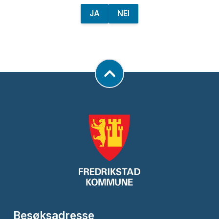
JA
NEI
Besøksadresse