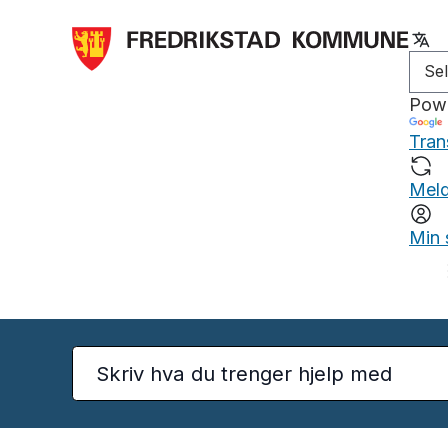
Pow
Tran
Meld
Min 