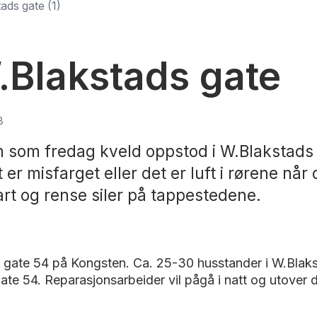
ads gate (1)
.Blakstads gate
8
en som fredag kveld oppstod i W.Blakstads
er misfarget eller det er luft i rørene når 
lart og rense siler på tappestedene.
 gate 54 på Kongsten. Ca. 25-30 husstander i W.Blaks
gate 54. Reparasjonsarbeider vil pågå i natt og utover