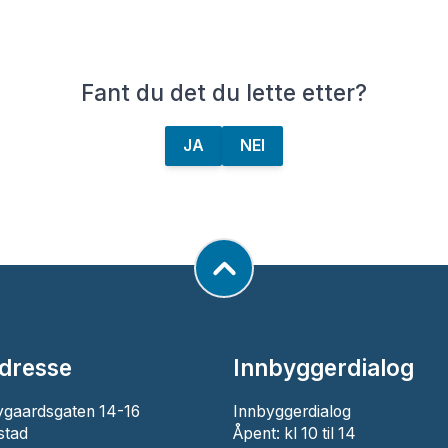
Fant du det du lette etter?
JA
NEI
dresse
Innbyggerdialog
ygaardsgaten 14-16
Innbyggerdialog
stad
Åpent: kl 10 til 14