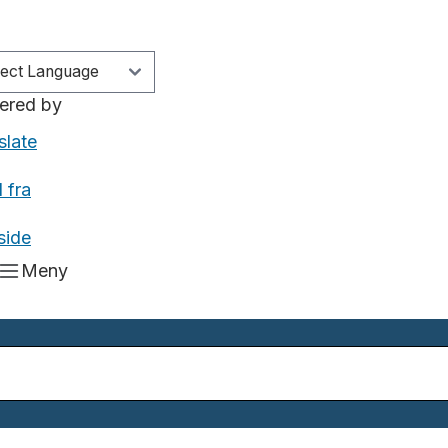
ered by
slate
 fra
side
Meny