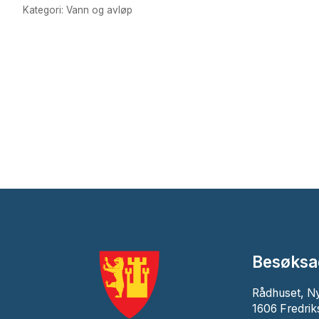
Kategori: Vann og avløp
Besøksa
Rådhuset, N
1606 Fredrik