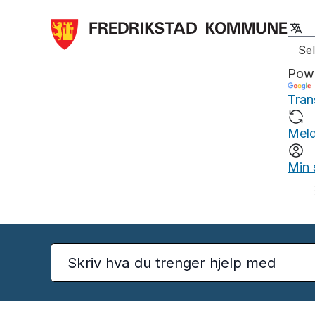
Pow
Tran
Meld
Min 