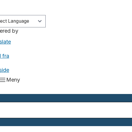
ered by
slate
 fra
side
Meny